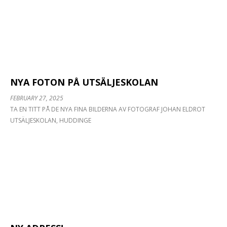
NYA FOTON PÅ UTSÄLJESKOLAN
FEBRUARY 27, 2025
TA EN TITT PÅ DE NYA FINA BILDERNA AV FOTOGRAF JOHAN ELDROT
I FÖRRA VECKAN VAR NÅGRA OCH KIKADE PÅ DET
UTSÄLJESKOLAN, HUDDINGE
PÅGÅENDE BYGGET PILTRÄDET 11 PILTRÄDET 11
HUS 6 ÄR ETT AV FEM STORA
RENOVERINGSPROJEKT SOM HMXW PROJEKTERAR
FÖR FASTIGHETSKONTORET I STOCKHOLM.
FASTIGHETEN ÄR GULKLASSAD ENLIGT
STADSMUSEETS KLASSIFICERING OCH LIGGER PÅ
KUNGSHOLMEN MED STADSHUSET SOM GRANNE.
BYGGNADEN UPPFÖRDES UNDER ÅREN 1910- 1911
SOM EN NY OPERATIONSBYGGNAD FÖR