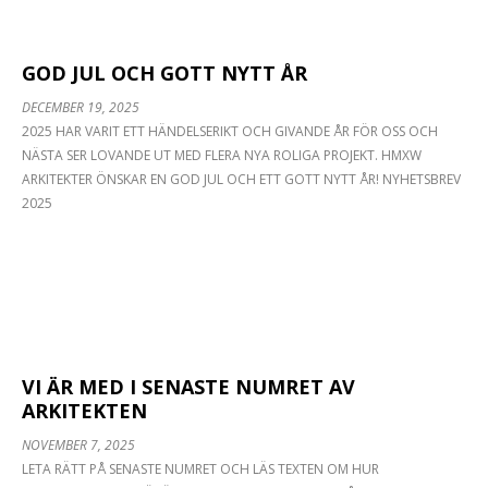
GOD JUL OCH GOTT NYTT ÅR
DECEMBER 19, 2025
2025 HAR VARIT ETT HÄNDELSERIKT OCH GIVANDE ÅR FÖR OSS OCH
NÄSTA SER LOVANDE UT MED FLERA NYA ROLIGA PROJEKT. HMXW
VI SÖKER EN BIM-SAMORDNARE/PROJEKTÖR MED
ARKITEKTER ÖNSKAR EN GOD JUL OCH ETT GOTT NYTT ÅR! NYHETSBREV
PROJEKTERINGSVANA I REVIT OCH ERFARENHET
2025
FRÅN ROLLEN SOM BIM-ANSVARIG I PROJEKT, BIM-
SAMORDNARE INTERNT OCH EXTERNT DÄR DU
GJORT KOLLISONSKONTROLLER I SOLIBRI ELLER
NAVISWORKS. DU HAR 4-5 ÅRS ARBETSERFARENHET
FRÅN ARKITEKTKONTOR ELLER
KONSTRUKTIONSBYRÅ. VI SER GÄRNA ATT DU HAR
UTBILDNING FRÅN HÖGSKOLA, HELST MED
INRIKTNING MOT BYGGBRANSCHEN. DU KOMMER
VI ÄR MED I SENASTE NUMRET AV
ÄVEN ATT
ARKITEKTEN
NOVEMBER 7, 2025
LETA RÄTT PÅ SENASTE NUMRET OCH LÄS TEXTEN OM HUR