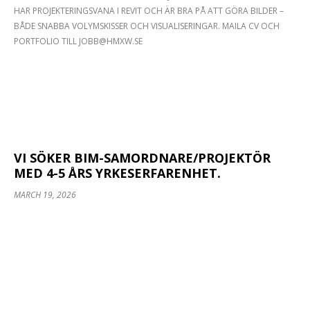
HAR PROJEKTERINGSVANA I REVIT OCH ÄR BRA PÅ ATT GÖRA BILDER –
BÅDE SNABBA VOLYMSKISSER OCH VISUALISERINGAR. MAILA CV OCH
PORTFOLIO TILL JOBB@HMXW.SE
VI SÖKER BIM-SAMORDNARE/PROJEKTÖR
MED 4-5 ÅRS YRKESERFARENHET.
MARCH 19, 2026