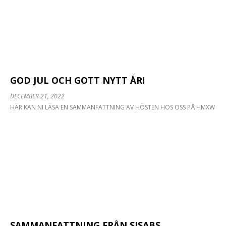
GOD JUL OCH GOTT NYTT ÅR!
DECEMBER 21, 2022
HÄR KAN NI LÄSA EN SAMMANFATTNING AV HÖSTEN HOS OSS PÅ HMXW
SAMMANFATTNING FRÅN SISABS