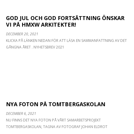
GOD JUL OCH GOD FORTSÄTTNING ÖNSKAR
VI PÅ HMXW ARKITEKTER!
DECEMBER 20, 2021
KLICKA PÅ LÄNKEN NEDAN FÖR ATT LÄSA EN SAMMANFATTNING AV DET
GÅNGNA ÅRET . NYHETSBREV 2021
NYA FOTON PÅ TOMTBERGASKOLAN
DECEMBER 6, 2021
NU FINNS DET NYA FOTON PÅ VÅRT SAMARBETSPROJEKT
TOMTBERGASKOLAN, TAGNA AV FOTOGRAF JOHAN ELDROT