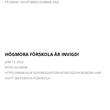
PÅ HMXW NYHETSBREV SOMMAR 2022
HÖGMORA FÖRSKOLA ÄR INVIGD!
JUNE 13, 2022
RITAD AV HMXW
HTTPS://WWW.HUSF.SE/HYRESGAEST/NYHETER/2022/HOEGMORA-HAR-
FAATT-SIN-FOERSTA-FOERSKOLA/