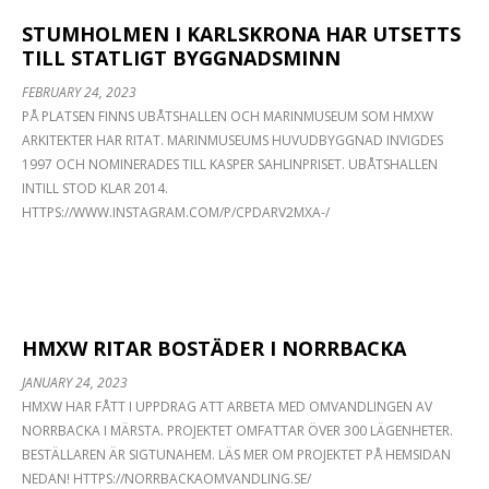
STUMHOLMEN I KARLSKRONA HAR UTSETTS
TILL STATLIGT BYGGNADSMINN
FEBRUARY 24, 2023
PÅ PLATSEN FINNS UBÅTSHALLEN OCH MARINMUSEUM SOM HMXW
ARKITEKTER HAR RITAT. MARINMUSEUMS HUVUDBYGGNAD INVIGDES
1997 OCH NOMINERADES TILL KASPER SAHLINPRISET. UBÅTSHALLEN
INTILL STOD KLAR 2014.
HTTPS://WWW.INSTAGRAM.COM/P/CPDARV2MXA-/
HMXW RITAR BOSTÄDER I NORRBACKA
JANUARY 24, 2023
HMXW HAR FÅTT I UPPDRAG ATT ARBETA MED OMVANDLINGEN AV
NORRBACKA I MÄRSTA. PROJEKTET OMFATTAR ÖVER 300 LÄGENHETER.
BESTÄLLAREN ÄR SIGTUNAHEM. LÄS MER OM PROJEKTET PÅ HEMSIDAN
NEDAN! HTTPS://NORRBACKAOMVANDLING.SE/