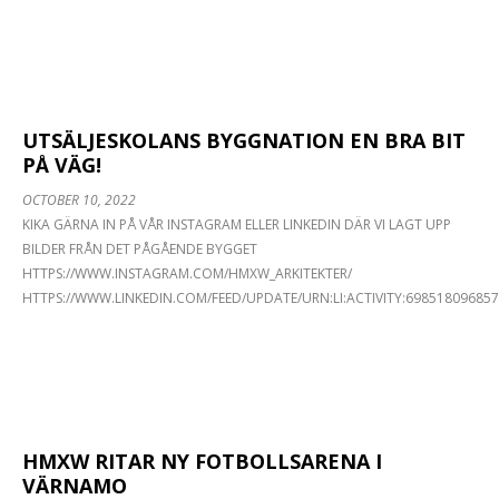
UTSÄLJESKOLANS BYGGNATION EN BRA BIT
PÅ VÄG!
OCTOBER 10, 2022
KIKA GÄRNA IN PÅ VÅR INSTAGRAM ELLER LINKEDIN DÄR VI LAGT UPP
BILDER FRÅN DET PÅGÅENDE BYGGET
HTTPS://WWW.INSTAGRAM.COM/HMXW_ARKITEKTER/
HTTPS://WWW.LINKEDIN.COM/FEED/UPDATE/URN:LI:ACTIVITY:69851809685
HMXW RITAR NY FOTBOLLSARENA I
VÄRNAMO